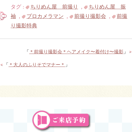
タグ :
ちりめん屋 前撮り
,
ちりめん屋 振
袖
,
プロカメラマン
,
前撮り撮影会
,
前撮
り撮影特典
「
＊前撮り撮影会＊ヘアメイク〜着付け〜撮影
」
「
＊大人のふりそでマナー＊
」