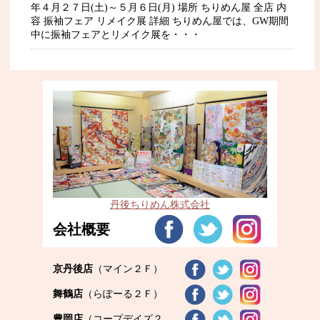
年４月２７日(土)～５月６日(月) 場所 ちりめん屋 全店 内
容 振袖フェア リメイク展 詳細 ちりめん屋では、GW期間
中に振袖フェアとリメイク展を・・・
丹後ちりめん株式会社
会社概要
京丹後店
（マイン２Ｆ）
舞鶴店
（らぽーる２Ｆ）
豊岡店
（コープデイズ２