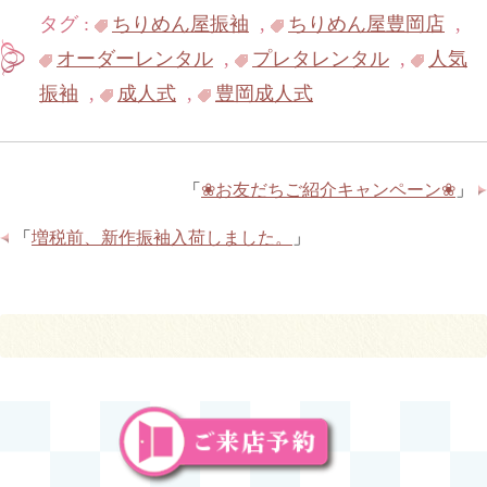
タグ :
ちりめん屋振袖
,
ちりめん屋豊岡店
,
オーダーレンタル
,
プレタレンタル
,
人気
振袖
,
成人式
,
豊岡成人式
「
❀お友だちご紹介キャンペーン❀
」
「
増税前、新作振袖入荷しました。
」