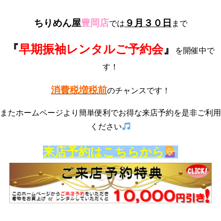
ちりめん屋
豊岡店
９月３０日
では
まで
『
早期振袖レンタルご予約会
』
を開催中で
す！
消費税増税前
のチャンスです！
またホームページより簡単便利でお得な来店予約を是非ご利用
ください
来店予約はこちらから