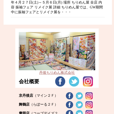
年４月２７日(土)～５月６日(月) 場所 ちりめん屋 全店 内
容 振袖フェア リメイク展 詳細 ちりめん屋では、GW期間
中に振袖フェアとリメイク展を・・・
丹後ちりめん株式会社
会社概要
京丹後店
（マイン２Ｆ）
舞鶴店
（らぽーる２Ｆ）
豊岡店
（コープデイズ２