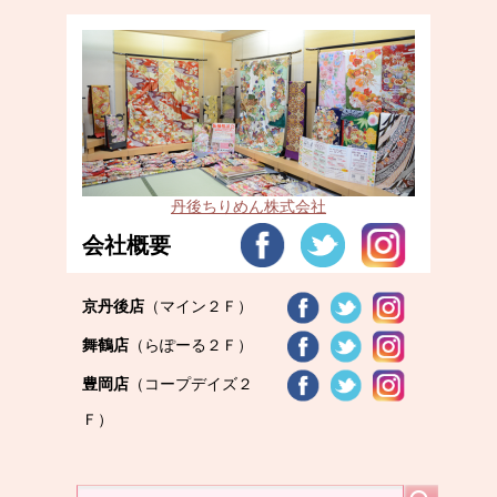
丹後ちりめん株式会社
会社概要
京丹後店
（マイン２Ｆ）
舞鶴店
（らぽーる２Ｆ）
豊岡店
（コープデイズ２
Ｆ）