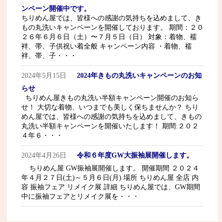
ンペーン開催中です。
ちりめん屋では、皆様への感謝の気持ちを込めまして、き
もの丸洗いキャンペーンを開催しております。 期間：２０
２６年６月６日（土）〜７月５日（日） 対象：着物、襦
袢、帯、子供祝い着全般 キャンペーン内容 ・着物、襦
袢、帯、子・・・
2024年5月15日
2024年きもの丸洗いキャンペーンのお知
らせ
ちりめん屋きもの丸洗い半額キャンペーン開催のお知ら
せ！ 大切な着物、いつまでも美しく保ちませんか？ ちり
めん屋では、皆様への感謝の気持ちを込めまして、きもの
丸洗い半額キャンペーンを開催いたします！ 期間:２０２
４年６・・・
2024年4月26日
令和６年度GW大振袖展開催します。
ちりめん屋 GW振袖展開催します。 開催期間 ２０２４
年４月２７日(土)～５月６日(月) 場所 ちりめん屋 全店 内
容 振袖フェア リメイク展 詳細 ちりめん屋では、GW期間
中に振袖フェアとリメイク展を・・・