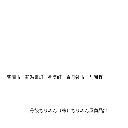
。
市、豊岡市、新温泉町、香美町、京丹後市、与謝野
丹後ちりめん（株）ちりめん屋商品部