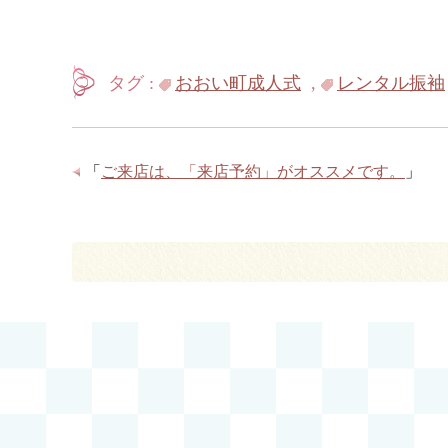
タグ :
おおい町成人式
,
レンタル振袖
「
ご来店は、「来店予約」がオススメです。
」