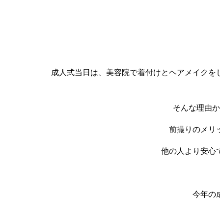
成人式当日は、美容院で着付けとヘアメイクを
そんな理由か
前撮りのメリ
他の人より安心
今年の