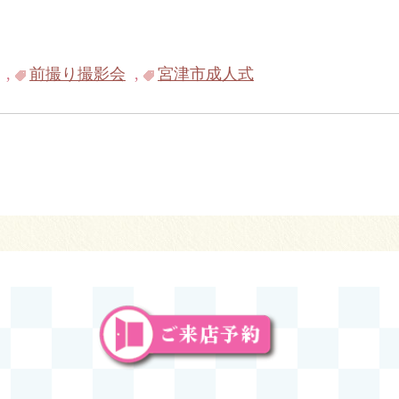
,
前撮り撮影会
,
宮津市成人式