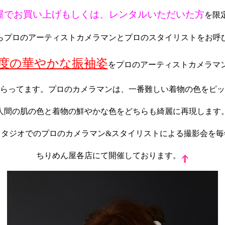
屋でお買い上げもしくは、レンタルいただいた方
を限
らプロのアーティストカメラマンとプロのスタイリストをお呼
度の華やかな振袖姿
をプロのアーティストカメラマ
らってます。プロのカメラマンは、一番難しい着物の色をピッ
人間の肌の色と着物の鮮やかな色をどちらも綺麗に再現します
スタジオでのプロのカメラマン&スタイリストによる撮影会を毎
ちりめん屋各店にて開催しております。