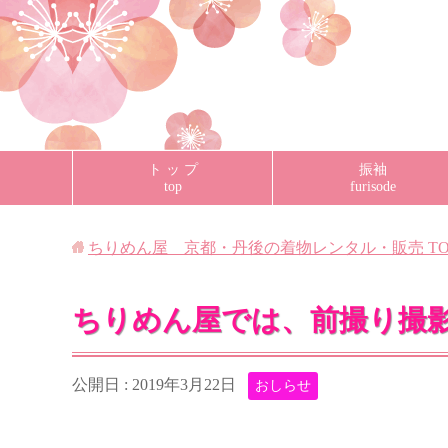
ト ッ プ
振袖
top
furisode
ちりめん屋 京都・丹後の着物レンタル・販売
TO
ちりめん屋では、前撮り撮
公開日 :
2019年3月22日
おしらせ