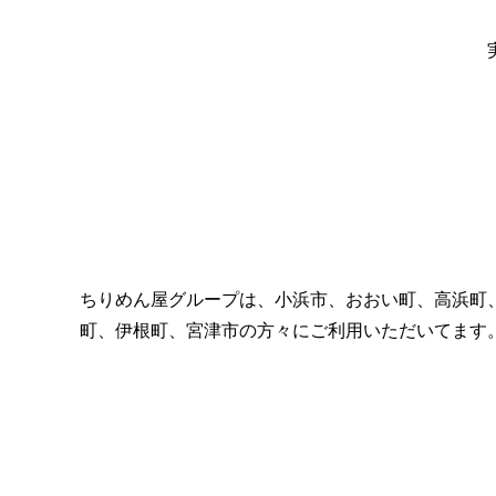
ちりめん屋グループは、小浜市、おおい町、高浜町
町、伊根町、宮津市の方々にご利用いただいてます