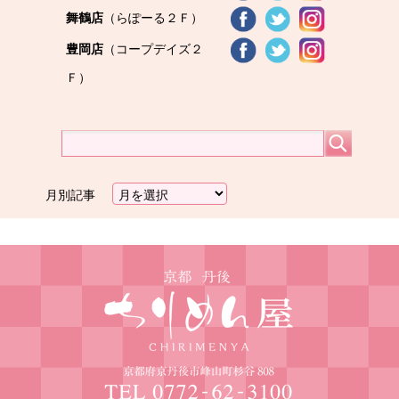
舞鶴店
（らぽーる２Ｆ）
豊岡店
（コープデイズ２
Ｆ）
月別記事