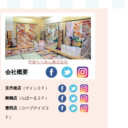
丹後ちりめん株式会社
会社概要
京丹後店
（マイン２Ｆ）
舞鶴店
（らぽーる２Ｆ）
豊岡店
（コープデイズ２
Ｆ）