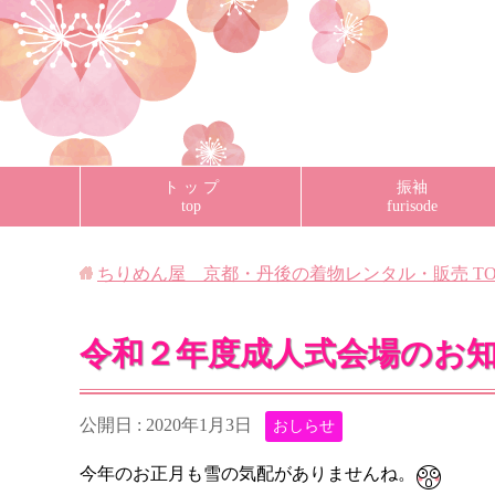
ト ッ プ
振袖
top
furisode
ちりめん屋 京都・丹後の着物レンタル・販売
TO
令和２年度成人式会場のお
公開日 :
2020年1月3日
おしらせ
今年のお正月も雪の気配がありませんね。