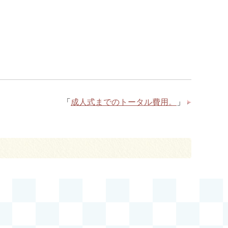
「
成人式までのトータル費用。
」