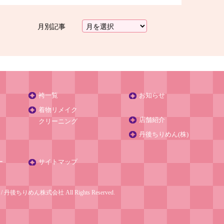
月別記事
袴一覧
お知らせ
着物リメイク
店舗紹介
クリーニング
丹後ちりめん(株)
ー
サイトマップ
売
/
丹後ちりめん株式会社
All Rights Reserved.