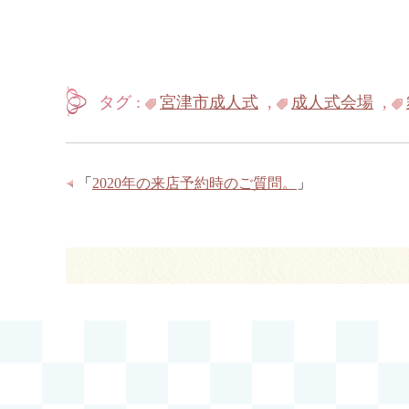
タグ :
宮津市成人式
,
成人式会場
,
「
2020年の来店予約時のご質問。
」