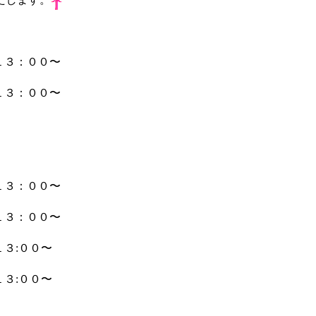
３：００〜
１３：００〜
１３：００〜
３：００〜
３:００〜
３:００〜