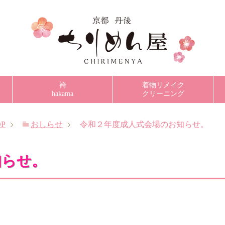
袴
着物リメイク
hakama
クリーニング
P
おしらせ
令和２年度成人式会場のお知らせ。
知らせ。