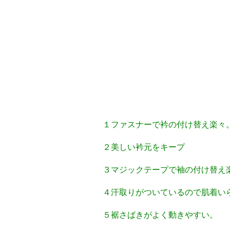
１ファスナーで衿の付け替え楽々
２美しい衿元をキープ
３マジックテープで袖の付け替え楽
４汗取りがついているので肌着いら
５裾さばきがよく動きやすい。