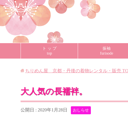
ト ッ プ
振袖
top
furisode
ちりめん屋 京都・丹後の着物レンタル・販売
TO
大人気の長襦袢。
公開日 :
2020年1月28日
おしらせ