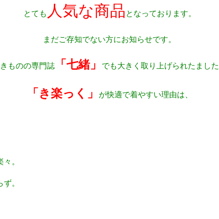
人気な商品
とても
となっております。
まだご存知でない方にお知らせです。
「七緒」
きものの専門誌
でも大きく取り上げられたました
「き楽っく」
が快適で着やすい理由は、
。
々。
ず。