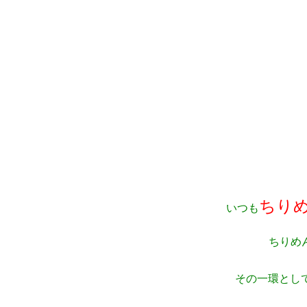
ちり
いつも
ちりめ
その一環とし