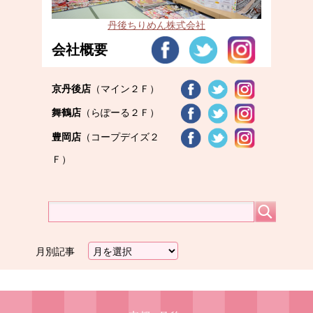
丹後ちりめん株式会社
会社概要
京丹後店
（マイン２Ｆ）
舞鶴店
（らぽーる２Ｆ）
豊岡店
（コープデイズ２
Ｆ）
月別記事