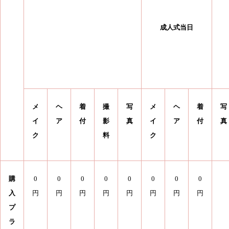
成人式当日
メ
ヘ
着
撮
写
メ
ヘ
着
写
イ
ア
付
影
真
イ
ア
付
真
ク
料
ク
購
0
0
0
0
0
0
0
0
入
円
円
円
円
円
円
円
円
プ
ラ