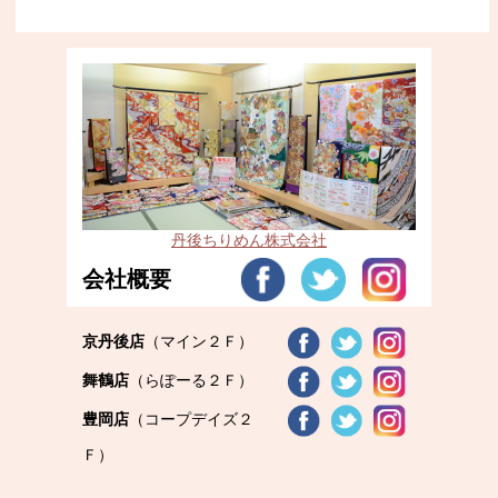
丹後ちりめん株式会社
会社概要
京丹後店
（マイン２Ｆ）
舞鶴店
（らぽーる２Ｆ）
豊岡店
（コープデイズ２
Ｆ）