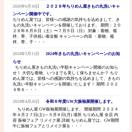
2026年6月10日
２０２６年ちりめん屋きもの丸洗いキャ
ンペーン開催中です。
ちりめん屋では、皆様への感謝の気持ちを込めまして、き
もの丸洗いキャンペーンを開催しております。 期間：２０
２６年６月６日（土）〜７月５日（日） 対象：着物、襦
袢、帯、子供祝い着全般 キャンペーン内容 ・着物、襦
袢、帯、子・・・
2024年5月15日
2024年きもの丸洗いキャンペーンのお知
らせ
ちりめん屋きもの丸洗い半額キャンペーン開催のお知ら
せ！ 大切な着物、いつまでも美しく保ちませんか？ ちり
めん屋では、皆様への感謝の気持ちを込めまして、きもの
丸洗い半額キャンペーンを開催いたします！ 期間:２０２
４年６・・・
2024年4月26日
令和６年度GW大振袖展開催します。
ちりめん屋 GW振袖展開催します。 開催期間 ２０２４
年４月２７日(土)～５月６日(月) 場所 ちりめん屋 全店 内
容 振袖フェア リメイク展 詳細 ちりめん屋では、GW期間
中に振袖フェアとリメイク展を・・・