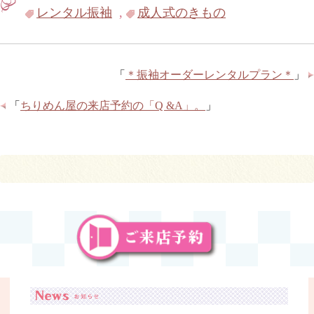
レンタル振袖
,
成人式のきもの
「
＊振袖オーダーレンタルプラン＊
」
「
ちりめん屋の来店予約の「Q &A」。
」