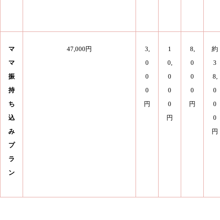
マ
47,000円
3,
1
8,
約
マ
0
0,
0
3
振
0
0
0
8,
持
0
0
0
0
ち
円
0
円
0
込
円
0
み
円
プ
ラ
ン