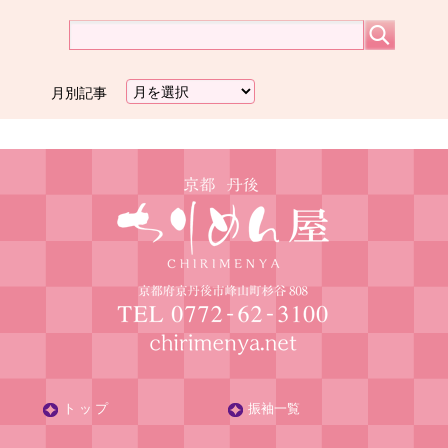
月別記事
ト ッ プ
振袖一覧