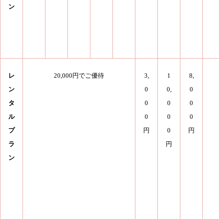
ン
レ
20,000円でご優待
3,
1
8,
ン
0
0,
0
タ
0
0
0
ル
0
0
0
プ
円
0
円
ラ
円
ン