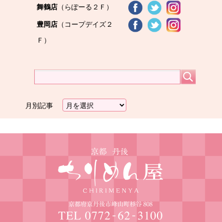
舞鶴店
（らぽーる２Ｆ）
豊岡店
（コープデイズ２
Ｆ）
月別記事