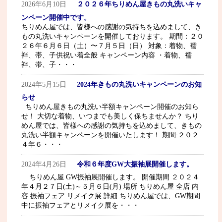
2026年6月10日
２０２６年ちりめん屋きもの丸洗いキャ
ンペーン開催中です。
ちりめん屋では、皆様への感謝の気持ちを込めまして、き
もの丸洗いキャンペーンを開催しております。 期間：２０
２６年６月６日（土）〜７月５日（日） 対象：着物、襦
袢、帯、子供祝い着全般 キャンペーン内容 ・着物、襦
袢、帯、子・・・
2024年5月15日
2024年きもの丸洗いキャンペーンのお知
らせ
ちりめん屋きもの丸洗い半額キャンペーン開催のお知ら
せ！ 大切な着物、いつまでも美しく保ちませんか？ ちり
めん屋では、皆様への感謝の気持ちを込めまして、きもの
丸洗い半額キャンペーンを開催いたします！ 期間:２０２
４年６・・・
2024年4月26日
令和６年度GW大振袖展開催します。
ちりめん屋 GW振袖展開催します。 開催期間 ２０２４
年４月２７日(土)～５月６日(月) 場所 ちりめん屋 全店 内
容 振袖フェア リメイク展 詳細 ちりめん屋では、GW期間
中に振袖フェアとリメイク展を・・・