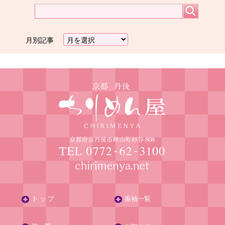
月別記事
ト ッ プ
振袖一覧