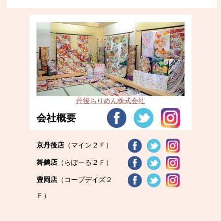
丹後ちりめん株式会社
会社概要
京丹後店
（マイン２Ｆ）
舞鶴店
（らぽーる２Ｆ）
豊岡店
（コープデイズ２
Ｆ）