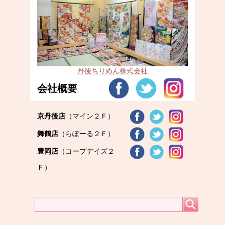
丹後ちりめん株式会社
会社概要
京丹後店
（マイン２Ｆ）
舞鶴店
（らぽーる２Ｆ）
豊岡店
（コープデイズ２
Ｆ）