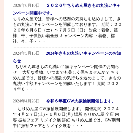
2026年6月10日
２０２６年ちりめん屋きもの丸洗いキャ
ンペーン開催中です。
ちりめん屋では、皆様への感謝の気持ちを込めまして、き
もの丸洗いキャンペーンを開催しております。 期間：２０
２６年６月６日（土）〜７月５日（日） 対象：着物、襦
袢、帯、子供祝い着全般 キャンペーン内容 ・着物、襦
袢、帯、子・・・
2024年5月15日
2024年きもの丸洗いキャンペーンのお知
らせ
ちりめん屋きもの丸洗い半額キャンペーン開催のお知ら
せ！ 大切な着物、いつまでも美しく保ちませんか？ ちり
めん屋では、皆様への感謝の気持ちを込めまして、きもの
丸洗い半額キャンペーンを開催いたします！ 期間:２０２
４年６・・・
2024年4月26日
令和６年度GW大振袖展開催します。
ちりめん屋 GW振袖展開催します。 開催期間 ２０２４
年４月２７日(土)～５月６日(月) 場所 ちりめん屋 全店 内
容 振袖フェア リメイク展 詳細 ちりめん屋では、GW期間
中に振袖フェアとリメイク展を・・・