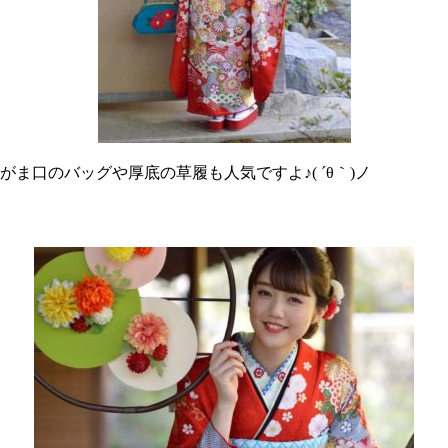
がま口のバッグや厚底の草履も人気ですよ♪( ´θ｀)ノ