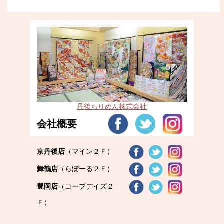
丹後ちりめん株式会社
会社概要
京丹後店
（マイン２Ｆ）
舞鶴店
（らぽーる２Ｆ）
豊岡店
（コープデイズ２
Ｆ）