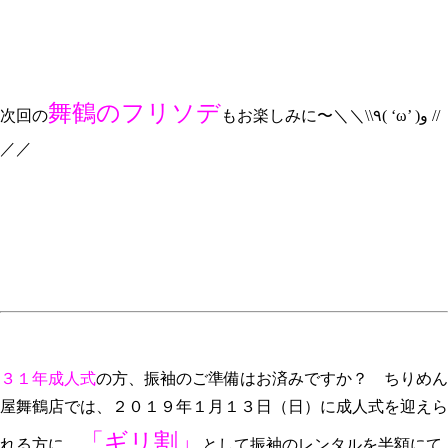
舞鶴のフリソデ
次回の
もお楽しみに〜＼＼\\٩( ‘ω’ )و //
／／
３１年成人式
の方、振袖のご準備はお済みですか？ ちりめん
屋舞鶴店では、２０１９年１月１３日（日）に成人式を迎えら
「ギリ割」
れる方に、
として振袖のレンタルを半額にて