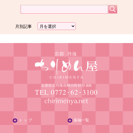
月別記事
ト ッ プ
振袖一覧