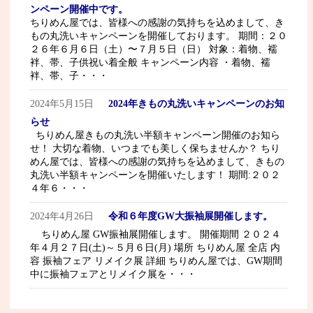
ンペーン開催中です。
ちりめん屋では、皆様への感謝の気持ちを込めまして、き
もの丸洗いキャンペーンを開催しております。 期間：２０
２６年６月６日（土）〜７月５日（日） 対象：着物、襦
袢、帯、子供祝い着全般 キャンペーン内容 ・着物、襦
袢、帯、子・・・
2024年5月15日
2024年きもの丸洗いキャンペーンのお知
らせ
ちりめん屋きもの丸洗い半額キャンペーン開催のお知ら
せ！ 大切な着物、いつまでも美しく保ちませんか？ ちり
めん屋では、皆様への感謝の気持ちを込めまして、きもの
丸洗い半額キャンペーンを開催いたします！ 期間:２０２
４年６・・・
2024年4月26日
令和６年度GW大振袖展開催します。
ちりめん屋 GW振袖展開催します。 開催期間 ２０２４
年４月２７日(土)～５月６日(月) 場所 ちりめん屋 全店 内
容 振袖フェア リメイク展 詳細 ちりめん屋では、GW期間
中に振袖フェアとリメイク展を・・・