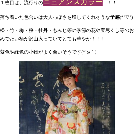
ニュアンスカラー
１枚目は、流行りの
！！！
落ち着いた色合いは大人っぽさを増してくれそうな
予感
(*’▽’)
松・竹・梅・桜・牡丹・もみじ等の季節の花や宝尽くし等のお
めでたい柄が沢山入っていてとても華やか！！！
紫色や緑色の小物がよく合いそうです(*´ω｀)