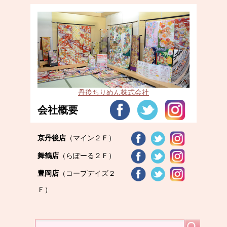
丹後ちりめん株式会社
会社概要
京丹後店
（マイン２Ｆ）
舞鶴店
（らぽーる２Ｆ）
豊岡店
（コープデイズ２
Ｆ）