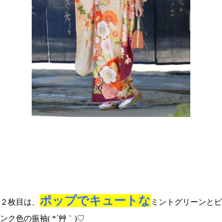
ポップでキュートな
２枚目は、
ミントグリーンとピ
ンク色の振袖( *´艸｀)♡