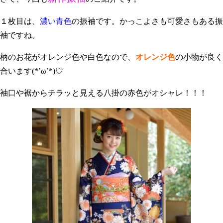
１枚目は、
濃い青色
の振袖です。かっこよさも可愛さもある振
袖ですね。
柄のお花がオレンジ色や白色なので、
オレンジ色
の小物が良く
合います(*’ω’*)♡
袖口や裾からチラッと見える八掛の赤色がオシャレ！！！