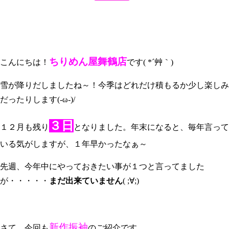
ちりめん屋舞鶴店
こんにちは！
です( *´艸｀)
雪が降りだしましたね～！今季はどれだけ積もるか少し楽しみ
だったりします(-ω-)/
３日
１２月も残り
となりました。年末になると、毎年言って
いる気がしますが、１年早かったなぁ～
先週、今年中にやっておきたい事が１つと言ってました
が・・・・・
まだ出来ていません
( ;∀;)
新作振袖
さて、今回も
のご紹介です。