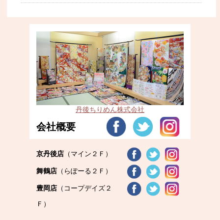
丹後ちりめん株式会社
会社概要
京丹後店
（マイン２Ｆ）
舞鶴店
（らぽーる２Ｆ）
豊岡店
（コープデイズ２
Ｆ）