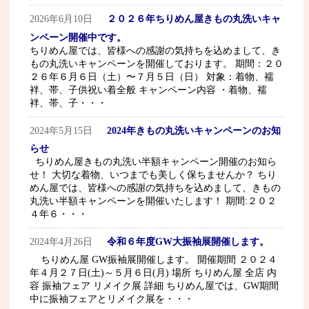
2026年6月10日
２０２６年ちりめん屋きもの丸洗いキャ
ンペーン開催中です。
ちりめん屋では、皆様への感謝の気持ちを込めまして、き
もの丸洗いキャンペーンを開催しております。 期間：２０
２６年６月６日（土）〜７月５日（日） 対象：着物、襦
袢、帯、子供祝い着全般 キャンペーン内容 ・着物、襦
袢、帯、子・・・
2024年5月15日
2024年きもの丸洗いキャンペーンのお知
らせ
ちりめん屋きもの丸洗い半額キャンペーン開催のお知ら
せ！ 大切な着物、いつまでも美しく保ちませんか？ ちり
めん屋では、皆様への感謝の気持ちを込めまして、きもの
丸洗い半額キャンペーンを開催いたします！ 期間:２０２
４年６・・・
2024年4月26日
令和６年度GW大振袖展開催します。
ちりめん屋 GW振袖展開催します。 開催期間 ２０２４
年４月２７日(土)～５月６日(月) 場所 ちりめん屋 全店 内
容 振袖フェア リメイク展 詳細 ちりめん屋では、GW期間
中に振袖フェアとリメイク展を・・・