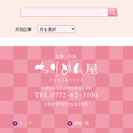
月別記事
ト ッ プ
振袖一覧