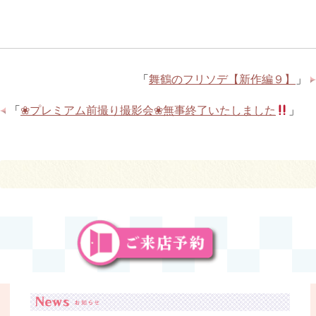
「
舞鶴のフリソデ【新作編９】
」
「
❀プレミアム前撮り撮影会❀無事終了いたしました
」