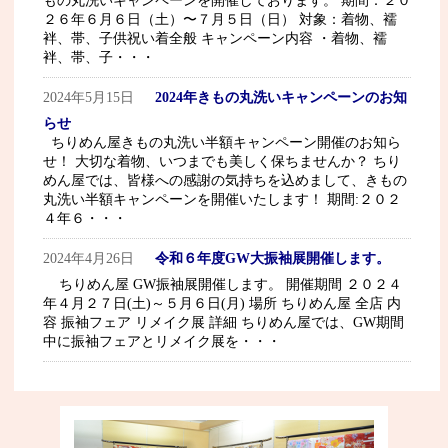
もの丸洗いキャンペーンを開催しております。 期間：２０
２６年６月６日（土）〜７月５日（日） 対象：着物、襦
袢、帯、子供祝い着全般 キャンペーン内容 ・着物、襦
袢、帯、子・・・
2024年5月15日
2024年きもの丸洗いキャンペーンのお知
らせ
ちりめん屋きもの丸洗い半額キャンペーン開催のお知ら
せ！ 大切な着物、いつまでも美しく保ちませんか？ ちり
めん屋では、皆様への感謝の気持ちを込めまして、きもの
丸洗い半額キャンペーンを開催いたします！ 期間:２０２
４年６・・・
2024年4月26日
令和６年度GW大振袖展開催します。
ちりめん屋 GW振袖展開催します。 開催期間 ２０２４
年４月２７日(土)～５月６日(月) 場所 ちりめん屋 全店 内
容 振袖フェア リメイク展 詳細 ちりめん屋では、GW期間
中に振袖フェアとリメイク展を・・・