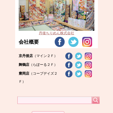
丹後ちりめん株式会社
会社概要
京丹後店
（マイン２Ｆ）
舞鶴店
（らぽーる２Ｆ）
豊岡店
（コープデイズ２
Ｆ）