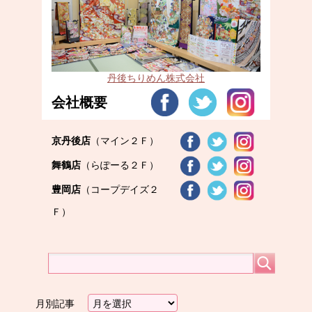
丹後ちりめん株式会社
会社概要
京丹後店
（マイン２Ｆ）
舞鶴店
（らぽーる２Ｆ）
豊岡店
（コープデイズ２
Ｆ）
月別記事