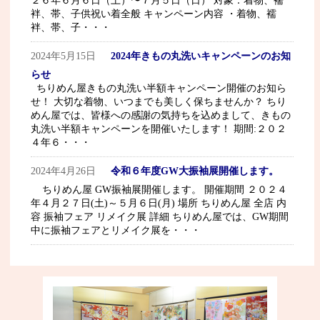
２６年６月６日（土）〜７月５日（日） 対象：着物、襦
袢、帯、子供祝い着全般 キャンペーン内容 ・着物、襦
袢、帯、子・・・
2024年5月15日
2024年きもの丸洗いキャンペーンのお知
らせ
ちりめん屋きもの丸洗い半額キャンペーン開催のお知ら
せ！ 大切な着物、いつまでも美しく保ちませんか？ ちり
めん屋では、皆様への感謝の気持ちを込めまして、きもの
丸洗い半額キャンペーンを開催いたします！ 期間:２０２
４年６・・・
2024年4月26日
令和６年度GW大振袖展開催します。
ちりめん屋 GW振袖展開催します。 開催期間 ２０２４
年４月２７日(土)～５月６日(月) 場所 ちりめん屋 全店 内
容 振袖フェア リメイク展 詳細 ちりめん屋では、GW期間
中に振袖フェアとリメイク展を・・・