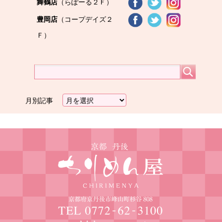
舞鶴店
（らぽーる２Ｆ）
豊岡店
（コープデイズ２
Ｆ）
月別記事