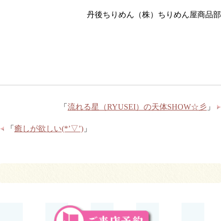
丹後ちりめん（株）ちりめん屋商品部
「
流れる星（RYUSEI）の天体SHOW☆彡
」
「
癒しが欲しい(*’▽’)
」