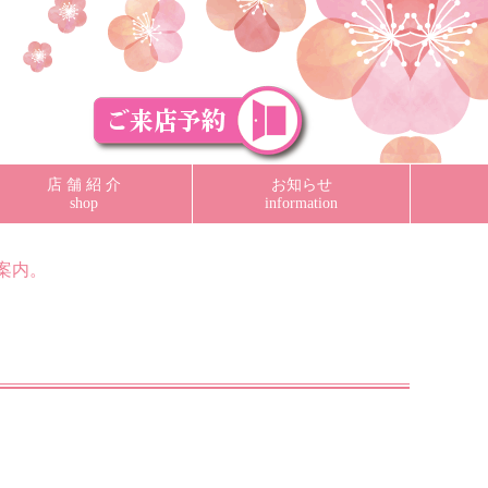
店 舗 紹 介
お知らせ
shop
information
案内。