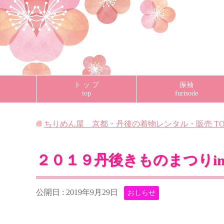
ト ッ プ
振袖
top
furisode
ちりめん屋 京都・丹後の着物レンタル・販売
TO
２０１９丹後きものまつりi
公開日 :
2019年9月29日
おしらせ