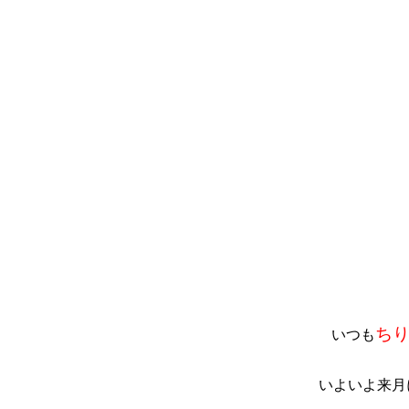
ち
いつも
いよいよ来月