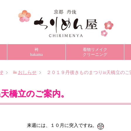
袴
着物リメイク
hakama
クリーニング
P
おしらせ
２０１９丹後きものまつりin天橋立のご
n天橋立のご案内。
来週には、１０月に突入ですね。