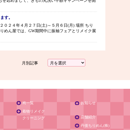
ちを込めまして、きもの丸洗い半額キャンペーンを開
します。
０２４年４月２７日(土)～５月６日(月) 場所 ちり
細 ちりめん屋では、GW期間中に振袖フェアとリメイク展
月別記事
袴一覧
お知らせ
着物リメイク
店舗紹介
クリーニング
丹後ちりめん(株)