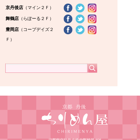
京丹後店
（マイン２Ｆ）
舞鶴店
（らぽーる２Ｆ）
豊岡店
（コープデイズ２
Ｆ）