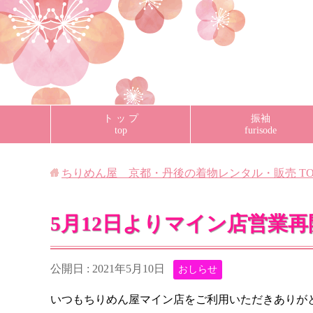
ト ッ プ
振袖
top
furisode
ちりめん屋 京都・丹後の着物レンタル・販売
TO
5月12日よりマイン店営業
公開日 :
2021年5月10日
おしらせ
いつもちりめん屋マイン店をご利用いただきありが