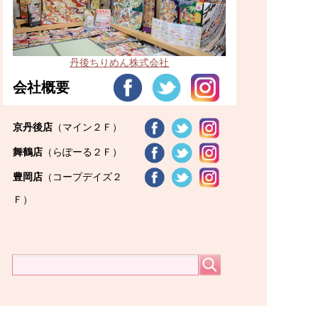
丹後ちりめん株式会社
会社概要
京丹後店
（マイン２Ｆ）
舞鶴店
（らぽーる２Ｆ）
豊岡店
（コープデイズ２
Ｆ）