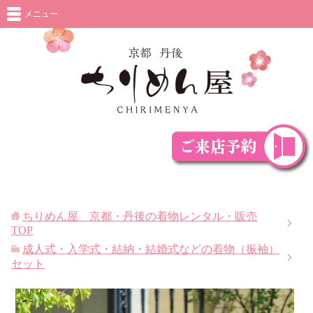
メニュー
ちりめん屋 京都・丹後の着物レンタル・販売
TOP
成人式・入学式・結納・結婚式などの着物（振袖）
セット