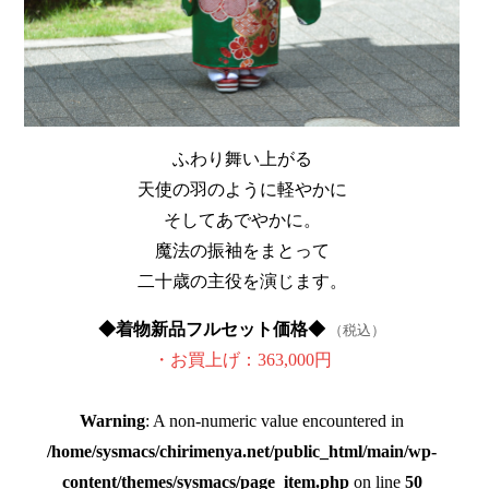
ふわり舞い上がる
天使の羽のように軽やかに
そしてあでやかに。
魔法の振袖をまとって
二十歳の主役を演じます。
◆着物新品フルセット価格◆
（税込）
・お買上げ：363,000円
Warning
: A non-numeric value encountered in
/home/sysmacs/chirimenya.net/public_html/main/wp-
content/themes/sysmacs/page_item.php
on line
50