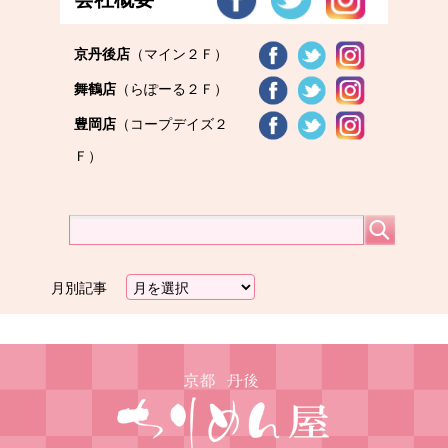
京丹後店
（マイン２Ｆ）
舞鶴店
（らぽーる２Ｆ）
豊岡店
（コープデイズ２
Ｆ）
月別記事