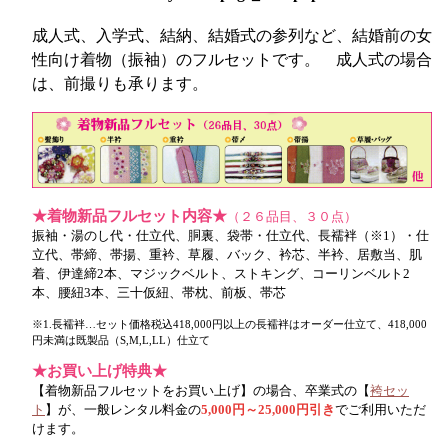
成人式、入学式、結納、結婚式の参列など、結婚前の女
性向け着物（振袖）のフルセットです。 成人式の場合
は、前撮りも承ります。
★着物新品フルセット内容★
（２６品目、３０点）
振袖・湯のし代・仕立代、胴裏、袋帯・仕立代、長襦袢（※1）・仕
立代、帯締、帯揚、重衿、草履、バック、衿芯、半衿、居敷当、肌
着、伊達締2本、マジックベルト、ストキング、コーリンベルト2
本、腰紐3本、三十仮紐、帯枕、前板、帯芯
※1.長襦袢…セット価格税込418,000円以上の長襦袢はオーダー仕立て、418,000
円未満は既製品（S,M,L,LL）仕立て
★お買い上げ特典★
【着物新品フルセットをお買い上げ】の場合、卒業式の【
袴セッ
ト
】が、一般レンタル料金の
5,000円～25,000円引き
でご利用いただ
けます。