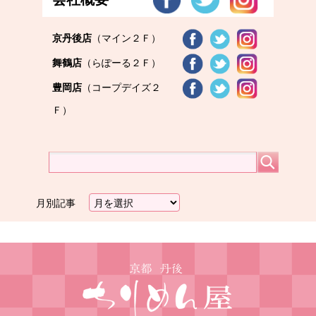
京丹後店
（マイン２Ｆ）
舞鶴店
（らぽーる２Ｆ）
豊岡店
（コープデイズ２
Ｆ）
月別記事