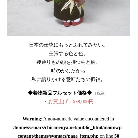
日本の伝統にもっとふれてみたい。
主張する色と色。
幾通りもの顔を持つ柄と柄。
時のかなたから
私に語りかける意匠たちの振袖。
◆着物新品フルセット価格◆
（税込）
・お買上げ：638,000円
Warning
: A non-numeric value encountered in
/home/sysmacs/chirimenya.net/public_html/main/wp-
content/themes/sysmacs/page_item.php
on line
50