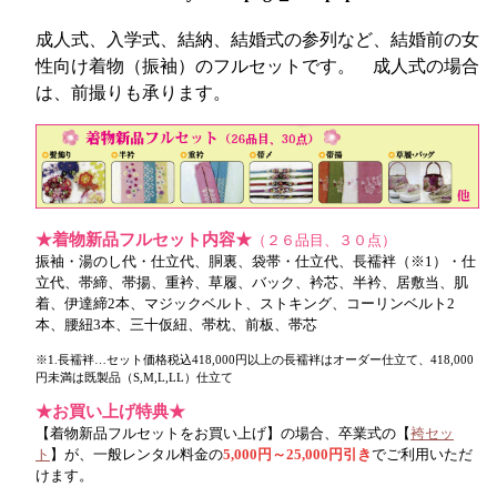
成人式、入学式、結納、結婚式の参列など、結婚前の女
性向け着物（振袖）のフルセットです。 成人式の場合
は、前撮りも承ります。
★着物新品フルセット内容★
（２６品目、３０点）
振袖・湯のし代・仕立代、胴裏、袋帯・仕立代、長襦袢（※1）・仕
立代、帯締、帯揚、重衿、草履、バック、衿芯、半衿、居敷当、肌
着、伊達締2本、マジックベルト、ストキング、コーリンベルト2
本、腰紐3本、三十仮紐、帯枕、前板、帯芯
※1.長襦袢…セット価格税込418,000円以上の長襦袢はオーダー仕立て、418,000
円未満は既製品（S,M,L,LL）仕立て
★お買い上げ特典★
【着物新品フルセットをお買い上げ】の場合、卒業式の【
袴セッ
ト
】が、一般レンタル料金の
5,000円～25,000円引き
でご利用いただ
けます。