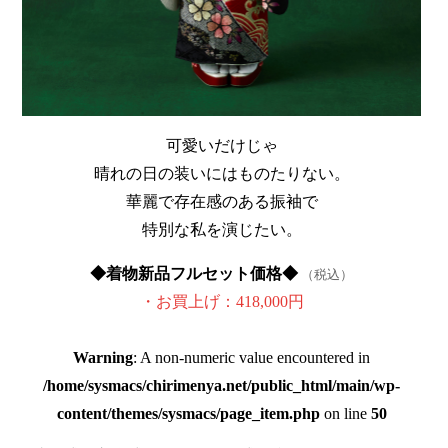
可愛いだけじゃ
晴れの日の装いにはものたりない。
華麗で存在感のある振袖で
特別な私を演じたい。
◆着物新品フルセット価格◆
（税込）
・お買上げ：418,000円
Warning
: A non-numeric value encountered in
/home/sysmacs/chirimenya.net/public_html/main/wp-
content/themes/sysmacs/page_item.php
on line
50