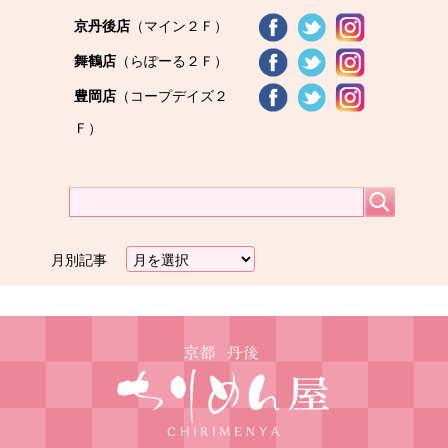
京丹後店
（マイン２Ｆ）
舞鶴店
（らぽーる２Ｆ）
豊岡店
（コープデイズ２
Ｆ）
月別記事