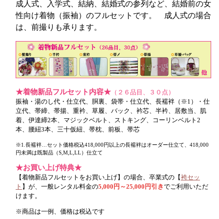
成人式、入学式、結納、結婚式の参列など、結婚前の女
性向け着物（振袖）のフルセットです。 成人式の場合
は、前撮りも承ります。
★着物新品フルセット内容★
（２６品目、３０点）
振袖・湯のし代・仕立代、胴裏、袋帯・仕立代、長襦袢（※1）・仕
立代、帯締、帯揚、重衿、草履、バック、衿芯、半衿、居敷当、肌
着、伊達締2本、マジックベルト、ストキング、コーリンベルト2
本、腰紐3本、三十仮紐、帯枕、前板、帯芯
※1.長襦袢…セット価格税込418,000円以上の長襦袢はオーダー仕立て、418,000
円未満は既製品（S,M,L,LL）仕立て
★お買い上げ特典★
【着物新品フルセットをお買い上げ】の場合、卒業式の【
袴セッ
ト
】が、一般レンタル料金の
5,000円～25,000円引き
でご利用いただ
けます。
※商品は一例、価格は税込です