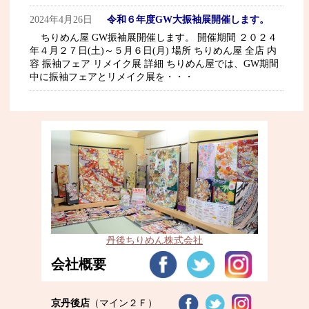
2024年4月26日
令和６年度GW大振袖展開催します。
ちりめん屋 GW振袖展開催します。 開催期間 ２０２４
年４月２７日(土)～５月６日(月) 場所 ちりめん屋 全店 内
容 振袖フェア リメイク展 詳細 ちりめん屋では、GW期間
中に振袖フェアとリメイク展を・・・
丹後ちりめん株式会社
会社概要
京丹後店
（マイン２Ｆ）