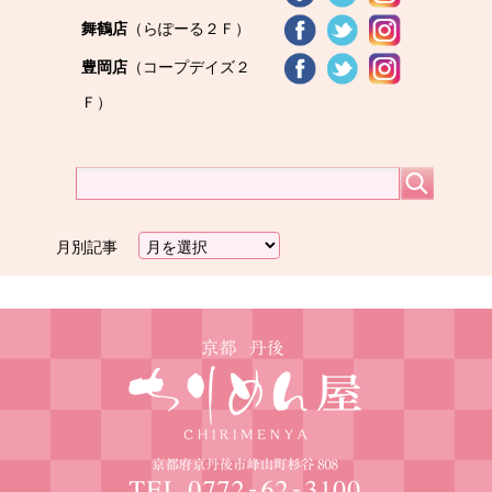
舞鶴店
（らぽーる２Ｆ）
豊岡店
（コープデイズ２
Ｆ）
月別記事