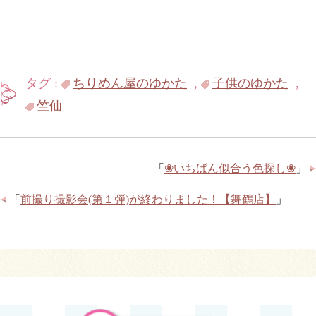
タグ :
ちりめん屋のゆかた
,
子供のゆかた
,
竺仙
「
❀いちばん似合う色探し❀
」
「
前撮り撮影会(第１弾)が終わりました！【舞鶴店】
」