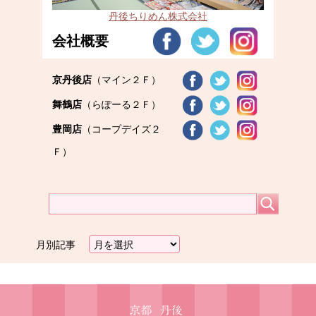
丹後ちりめん株式会社
会社概要
京丹後店
（マイン２Ｆ）
舞鶴店
（らぽーる２Ｆ）
豊岡店
（コープデイズ２
Ｆ）
月別記事